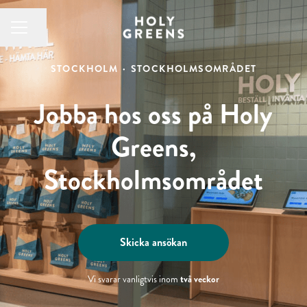
Dela sidan
KARRIÄRMENY
STOCKHOLM
·
STOCKHOLMSOMRÅDET
Jobba hos oss på Holy
Greens,
Stockholmsområdet
Skicka ansökan
två veckor
Vi svarar vanligtvis inom