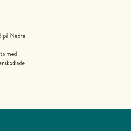
3 på Nedre
 äta med
venskodlade