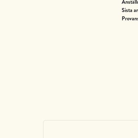
Anställ
Sista 
Provans