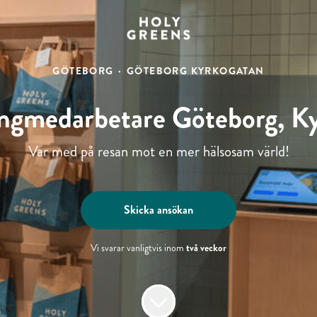
GÖTEBORG
·
GÖTEBORG KYRKOGATAN
ngmedarbetare Göteborg, K
Var med på resan mot en mer hälsosam värld!
Skicka ansökan
två veckor
Vi svarar vanligtvis inom