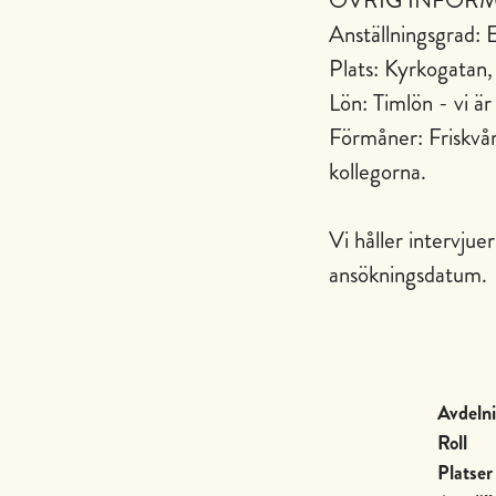
ÖVRIG INFOR
Anställningsgrad: E
Plats: Kyrkogatan
Lön: Timlön - vi är 
Förmåner: Friskvård
kollegorna.
Vi håller intervjue
ansökningsdatum.
Avdeln
Roll
Platser