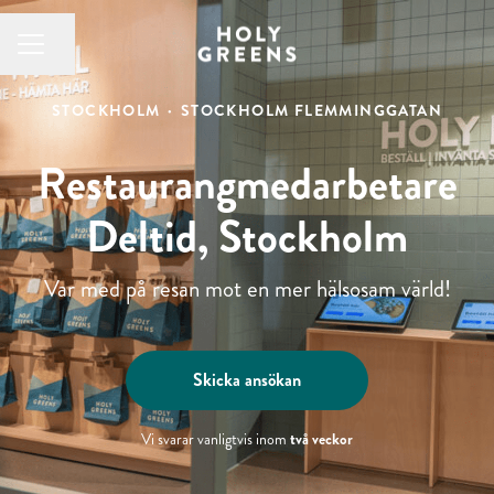
Dela sidan
KARRIÄRMENY
STOCKHOLM
·
STOCKHOLM FLEMMINGGATAN
Restaurangmedarbetare
Deltid, Stockholm
Var med på resan mot en mer hälsosam värld!
Skicka ansökan
två veckor
Vi svarar vanligtvis inom